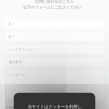
お問い合わせはこちら
以下のフォームにご記入ください。
当サイトはクッキーを利用し
In accordance with data protection regulations, you have the right to opt out of