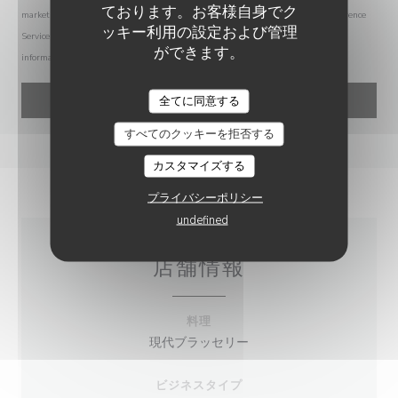
ております。お客様自身でク
marketing communications. UK residents can register with the Telephone Preference
ッキー利用の設定および管理
Service at
tpsonline.org.uk
. US residents can register at
donotcall.gov
. For more
ができます。
information about how we process your data, please see our
privacy policy
.
HOF TER BIEZEN
全てに同意する
すべてのクッキーを拒否する
カスタマイズする
プライバシーポリシー
undefined
店舗情報
料理
現代ブラッセリー
ビジネスタイプ